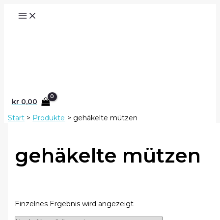
Zum
Inhalt
springen
Suchen
kr
0,00
Start
Produkte
gehäkelte mützen
gehäkelte mützen
Einzelnes Ergebnis wird angezeigt