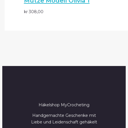
Mütze Modell Olivia 1
kr
308,00
Häkelshop MyCrocheting
Handgemachte Geschenke mit
Liebe und Leidenschaft gehäkelt