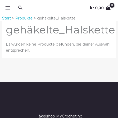
Zum
Suchen
kr
0,00
Inhalt
springen
Start
Produkte
gehäkelte_Halskette
gehäkelte_Halskette
Es wurden keine Produkte gefunden, die deiner Auswahl
entsprechen.
Häkelshop MyCrocheting