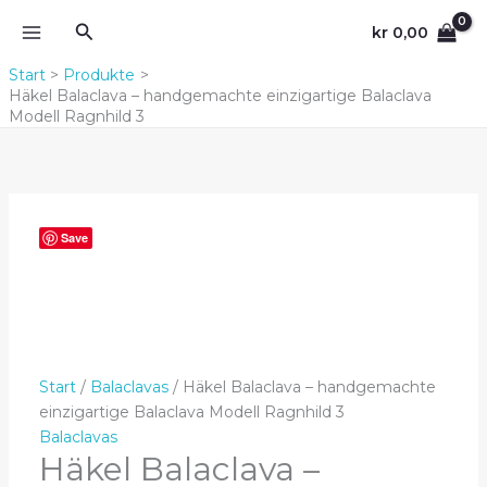
Zum
Suchen
kr
0,00
Inhalt
springen
Start
Produkte
Häkel Balaclava – handgemachte einzigartige Balaclava
Modell Ragnhild 3
Save
Start
/
Balaclavas
/ Häkel Balaclava – handgemachte
einzigartige Balaclava Modell Ragnhild 3
Balaclavas
Häkel Balaclava –