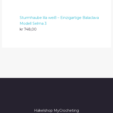
Sturmhaube lila weiß – Einzigartige Balaclava
Modell Selma 3
kr
748,00
Häkelshop MyCrocheting