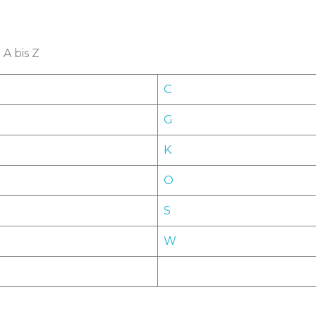
A bis Z
C
G
K
O
S
W