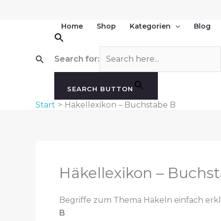
Zum
Inhalt
Home
Shop
Kategorien
Blog
springen
Suchen
Search for:
SEARCH BUTTON
Start
Häkellexikon – Buchstabe B
Häkellexikon – Buchs
Begriffe zum Thema Häkeln einfach erkl
B