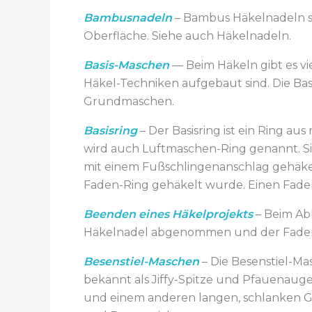
Bambusnadeln
– Bambus Häkelnadeln sin
Oberfläche. Siehe auch Häkelnadeln.
Basis-Maschen
— Beim Häkeln gibt es v
Häkel-Techniken aufgebaut sind. Die Ba
Grundmaschen.
Basisring
– Der Basisring ist ein Ring a
wird auch Luftmaschen-Ring genannt. Sie
mit einem Fußschlingenanschlag gehäkelt
Faden-Ring gehäkelt wurde. Einen Fade
Beenden eines Häkelprojekts
– Beim Ab
Häkelnadel abgenommen und der Faden 
Besenstiel-Maschen
– Die Besenstiel-Ma
bekannt als Jiffy-Spitze und Pfauenaugen
und einem anderen langen, schlanken Gege