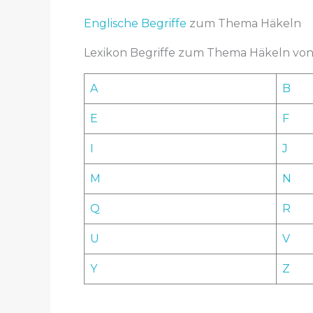
a
m
Englische Begriffe
zum Thema Häkeln
e
Lexikon Begriffe zum Thema Häkeln von 
K
o
A
B
m
m
E
F
e
n
I
J
t
M
N
a
r
Q
R
U
V
Y
Z