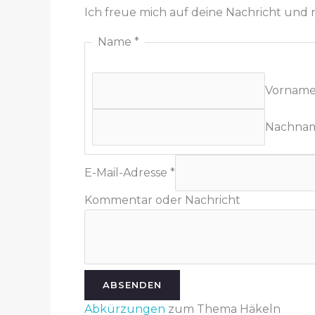
Ich freue mich auf deine Nachricht und
E
Name
*
-
M
Vornam
a
i
Nachna
l
-
A
E-Mail-Adresse
*
d
Kommentar oder Nachricht
r
e
s
s
e
ABSENDEN
N
Abkürzungen
zum Thema Häkeln