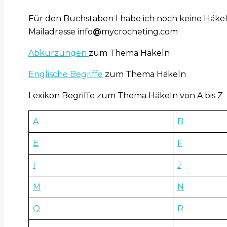
Für den Buchstaben I habe ich noch keine Häkel
Mailadresse info
@
mycrocheting.com
Abkürzungen
zum Thema Häkeln
Englische Begriffe
zum Thema Häkeln
Lexikon Begriffe zum Thema Häkeln von A bis Z
A
B
E
F
I
J
M
N
Q
R