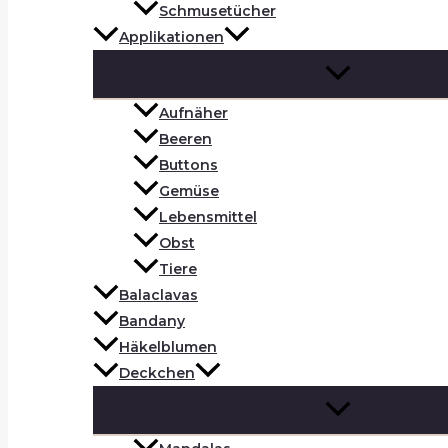
Schmusetücher
Applikationen
Aufnäher
Beeren
Buttons
Gemüse
Lebensmittel
Obst
Tiere
Balaclavas
Bandany
Häkelblumen
Deckchen