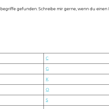
begriffe gefunden. Schreibe mir gerne, wenn du einen 
C
G
K
O
S