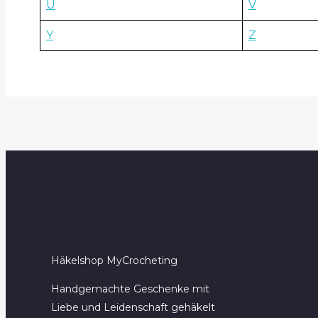
U
V
Y
Z
Häkelshop MyCrocheting
Handgemachte Geschenke mit
Liebe und Leidenschaft gehäkelt