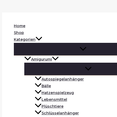
Zum
Inhalt
Suchen
springen
Home
Shop
Kategorien
Amigurumi
Autospiegelanhänger
Bälle
Hatzenspielzeug
Lebensmittel
Plüschtiere
Schlüsselanhänger