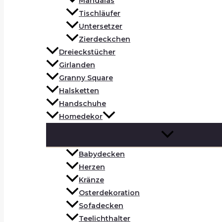
Mandalas
Tischläufer
Untersetzer
Zierdeckchen
Dreieckstücher
Girlanden
Granny Square
Halsketten
Handschuhe
Homedekor
Babydecken
Herzen
Kränze
Osterdekoration
Sofadecken
Teelichthalter