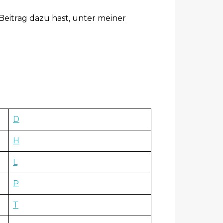
Beitrag dazu hast, unter meiner
D
H
L
P
T