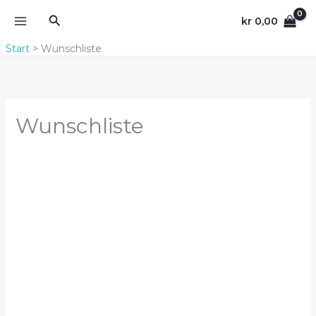
Zum
Suchen
kr
0,00
Inhalt
springen
Start
Wunschliste
Wunschliste