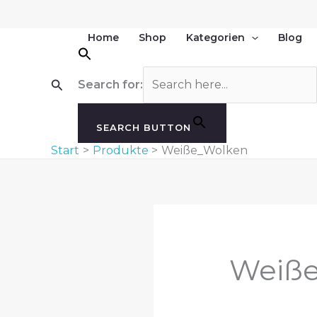
Zum
Inhalt
Home
Shop
Kategorien
Blog
springen
Suchen
Search for:
SEARCH BUTTON
Start
Produkte
Weiße_Wolken
Weiß