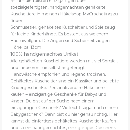
an, um die tollsten einzigartigen oder
Menge
spezialgefertigten, handgemachten gehäkelte
Kuscheltiere in meinem Häkelshop MyCrocheting zu
finden.
Schmusetier, gehäkeltes Kuscheltier und Spielzeug
für kleine Kinderhände. Es besteht aus weichem
Baumwollgarn. Die Augen sind Sicherheitsaugen
Höhe: ca. 13cm
100% handgemachtes Unikat.
Alle gehäkelten Kuscheltiere werden mit viel Sorgfalt
und Liebe von mir selbst angefertigt.
Handwäsche empfohlen und liegend trocknen.
Gehäkeltes Kuscheltier sind ein Klassiker und beliebte
Kindergeschenke. Personalisierbare Häkeltiere
kaufen – einzigartige Geschenke für Babys und
Kinder. Du bist auf der Suche nach einem
einzigartigen Geschenk? Vielleicht sogar nach einem
Babygeschenk? Dann bist du hier genau richtig. Hier
kannst du einfertiges gehäkeltes Kuscheltier kaufen
und so ein handgemachtes, einzigartiges Geschenk