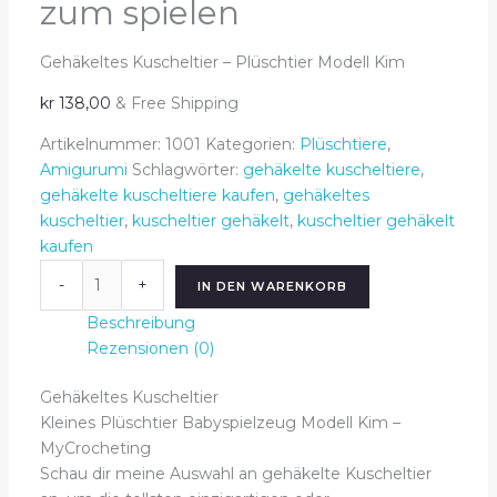
zum spielen
Gehäkeltes Kuscheltier – Plüschtier Modell Kim
kr
138,00
& Free Shipping
Artikelnummer:
1001
Kategorien:
Plüschtiere
,
Amigurumi
Schlagwörter:
gehäkelte kuscheltiere
,
gehäkelte kuscheltiere kaufen
,
gehäkeltes
kuscheltier
,
kuscheltier gehäkelt
,
kuscheltier gehäkelt
kaufen
Gehäkeltes
-
+
IN DEN WARENKORB
Kuscheltier
-
Beschreibung
Plüschtier
Rezensionen (0)
Modell
Gehäkeltes Kuscheltier
Kim
Kleines Plüschtier Babyspielzeug Modell Kim –
2
MyCrocheting
zum
Schau dir meine Auswahl an gehäkelte Kuscheltier
spielen