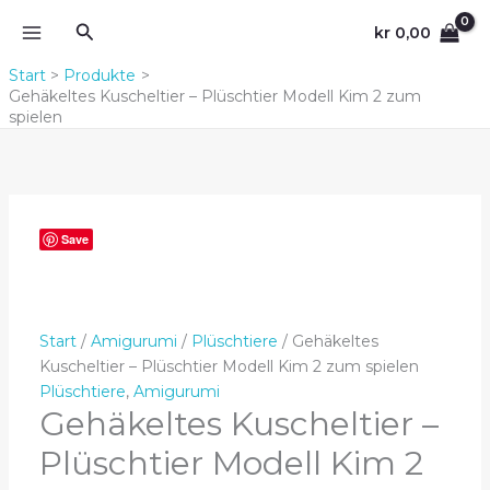
Zum
Suchen
kr
0,00
Inhalt
springen
Start
Produkte
Gehäkeltes Kuscheltier – Plüschtier Modell Kim 2 zum
spielen
Save
Start
/
Amigurumi
/
Plüschtiere
/ Gehäkeltes
Kuscheltier – Plüschtier Modell Kim 2 zum spielen
Plüschtiere
,
Amigurumi
Gehäkeltes Kuscheltier –
Plüschtier Modell Kim 2