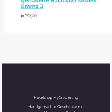
gehäkelte Balaclava Modell
Emma 3
kr
352,00
Häkelshop MyCrocheting
Handgemachte Geschenke mit