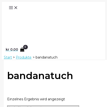
Zum
Inhalt
springen
Suchen
kr
0,00
Start
Produkte
bandanatuch
bandanatuch
Einzelnes Ergebnis wird angezeigt