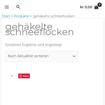
Zum
Suchen
kr
0,00
Inhalt
springen
Start
Produkte
gehäkelte schneeflocken
gehäkelte
schneeflocken
Einzelnes Ergebnis wird angezeigt
Save