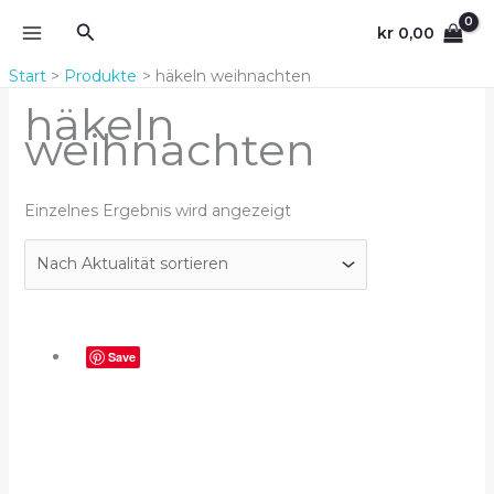
Zum
Suchen
kr
0,00
Inhalt
springen
Start
Produkte
häkeln weihnachten
häkeln
weihnachten
Einzelnes Ergebnis wird angezeigt
Save