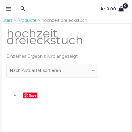
Zum
Suchen
kr
0,00
Inhalt
springen
Start
Produkte
hochzeit dreieckstuch
hochzeit
dreieckstuch
Einzelnes Ergebnis wird angezeigt
Save