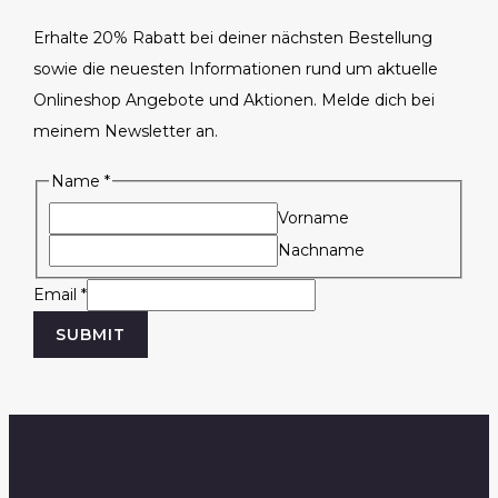
Erhalte 20% Rabatt bei deiner nächsten Bestellung
sowie die neuesten Informationen rund um aktuelle
Onlineshop Angebote und Aktionen. Melde dich bei
meinem Newsletter an.
Name
*
Vorname
Nachname
N
Email
*
a
SUBMIT
m
e
E
m
a