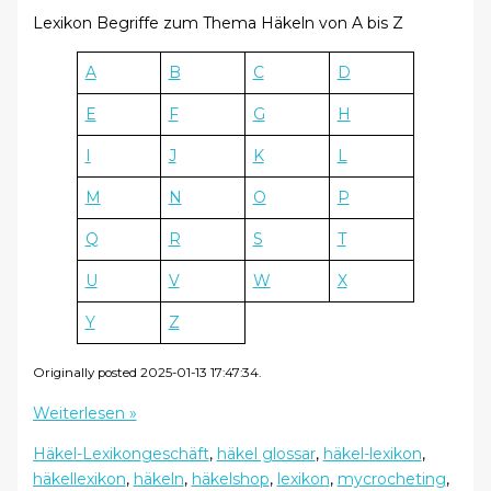
Lexikon Begriffe zum Thema Häkeln von A bis Z
A
B
C
D
E
F
G
H
I
J
K
L
M
N
O
P
Q
R
S
T
U
V
W
X
Y
Z
Originally posted 2025-01-13 17:47:34.
Häkel
Weiterlesen »
Lexikon
Häkel-Lexikon
geschäft
,
häkel glossar
,
häkel-lexikon
,
–
häkellexikon
,
häkeln
,
häkelshop
,
lexikon
,
mycrocheting
,
Nadelstärke