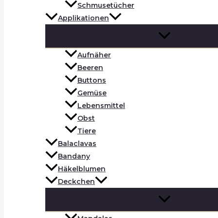
Schmusetücher
Applikationen
Aufnäher
Beeren
Buttons
Gemüse
Lebensmittel
Obst
Tiere
Balaclavas
Bandany
Häkelblumen
Deckchen