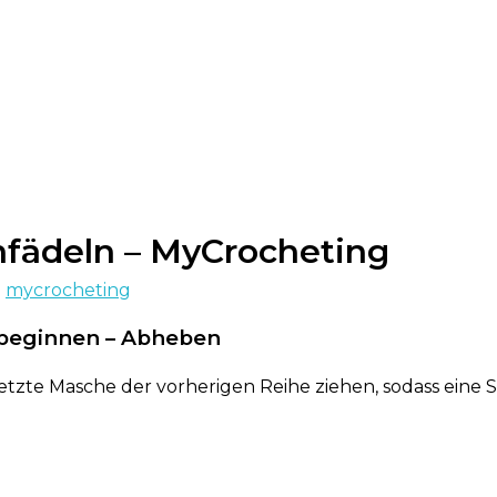
nfädeln – MyCrocheting
n
mycrocheting
A beginnen – Abheben
tzte Masche der vorherigen Reihe ziehen, sodass eine 