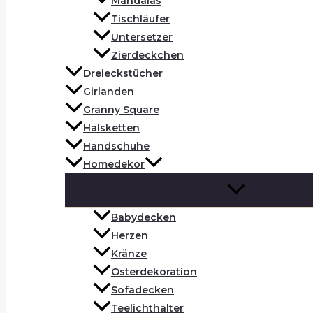
Mandalas
Tischläufer
Untersetzer
Zierdeckchen
Dreieckstücher
Girlanden
Granny Square
Halsketten
Handschuhe
Homedekor
Babydecken
Herzen
Kränze
Osterdekoration
Sofadecken
Teelichthalter