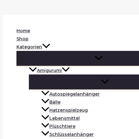
Zum
Inhalt
Suchen
springen
Home
Shop
Kategorien
Amigurumi
Autospiegelanhänger
Bälle
Hatzenspielzeug
Lebensmittel
Plüschtiere
Schlüsselanhänger