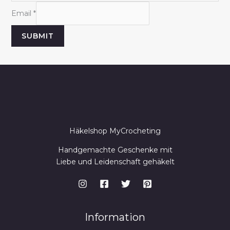
N
Email
*
a
SUBMIT
m
e
E
m
a
i
l
Häkelshop MyCrocheting
Handgemachte Geschenke mit
Liebe und Leidenschaft gehäkelt
Information