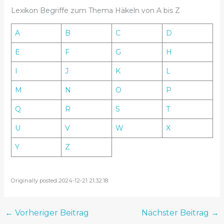
Lexikon Begriffe zum Thema Häkeln von A bis Z
A
B
C
D
E
F
G
H
I
J
K
L
M
N
O
P
Q
R
S
T
U
V
W
X
Y
Z
Originally posted 2024-12-21 21:32:18.
←
Vorheriger Beitrag
Nächster Beitrag
→