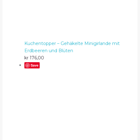
Kuchentopper – Gehäkelte Minigirlande mit
Erdbeeren und Blüten
kr
176,00
Save