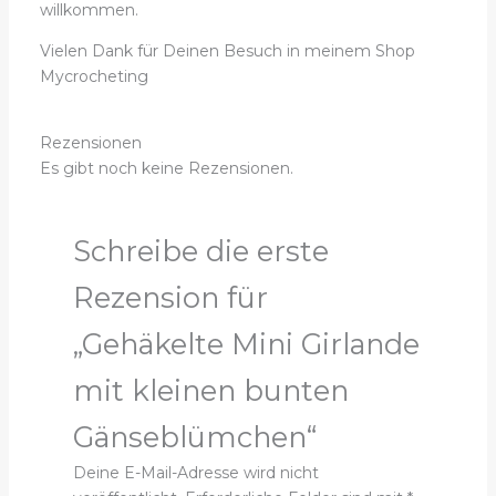
willkommen.
Vielen Dank für Deinen Besuch in meinem Shop
Mycrocheting
Rezensionen
Es gibt noch keine Rezensionen.
Schreibe die erste
Rezension für
„Gehäkelte Mini Girlande
mit kleinen bunten
Gänseblümchen“
Deine E-Mail-Adresse wird nicht