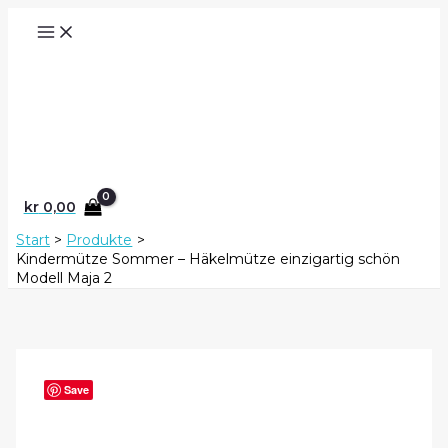
Zum
Inhalt
springen
Suchen
kr
0,00
Start
Produkte
Kindermütze Sommer – Häkelmütze einzigartig schön
Modell Maja 2
Save