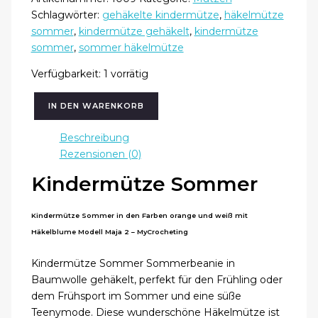
Schlagwörter:
gehäkelte kindermütze
,
häkelmütze
sommer
,
kindermütze gehäkelt
,
kindermütze
sommer
,
sommer häkelmütze
Verfügbarkeit:
1 vorrätig
IN DEN WARENKORB
Kindermütze
Sommer
Beschreibung
-
Rezensionen (0)
Häkelmütze
Kindermütze Sommer
einzigartig
schön
Modell
Kindermütze Sommer in den Farben orange und weiß mit
Maja
Häkelblume Modell Maja 2 – MyCrocheting
2
Menge
Kindermütze Sommer Sommerbeanie in
Baumwolle gehäkelt, perfekt für den Frühling oder
dem Frühsport im Sommer und eine süße
Teenymode. Diese wunderschöne Häkelmütze ist