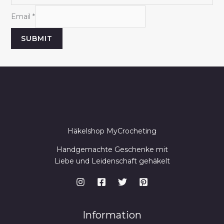
N
Email
*
a
SUBMIT
m
e
E
m
a
i
l
Häkelshop MyCrocheting
Handgemachte Geschenke mit
Liebe und Leidenschaft gehäkelt
Information