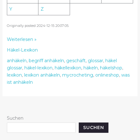
Y
Z
Originally posted 2024-12-15 20:07:05.
Häkel
Weiterlesen »
Lexikon
Häkel-Lexikon
–
Anhäkeln
anhäkeln
,
begriff anhäkeln
,
geschäft
,
glossar
,
häkel
–
glossar
,
häkel-lexikon
,
häkellexikon
,
häkeln
,
häkelshop
,
MyCrocheting
lexikon
,
lexikon anhäkeln
,
mycrocheting
,
onlineshop
,
was
ist anhäkeln
Suchen
SUCHEN