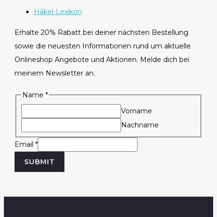
Häkel-Lexikon
Erhalte 20% Rabatt bei deiner nächsten Bestellung
sowie die neuesten Informationen rund um aktuelle
Onlineshop Angebote und Aktionen. Melde dich bei
meinem Newsletter an.
Name
*
Vorname
Nachname
N
Email
*
a
SUBMIT
m
e
E
m