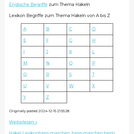
Englische Begriffe
zum Thema Häkeln
Lexikon Begriffe zum Thema Häkeln von A bis Z
A
B
C
D
E
F
G
H
I
J
K
L
M
N
O
P
Q
R
S
T
U
V
W
X
Y
Z
Originally posted 2024-12-15 21:55:28.
Häkel
Weiterlesen »
Lexikon
Häkel-Lexikon
basis-maschen
,
basis-maschen beim