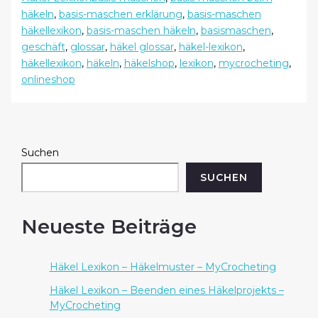
–
häkeln
,
basis-maschen erklärung
,
basis-maschen
Basis-
häkellexikon
,
basis-maschen häkeln
,
basismaschen
,
Maschen
geschäft
,
glossar
,
häkel glossar
,
häkel-lexikon
,
–
häkellexikon
,
häkeln
,
häkelshop
,
lexikon
,
mycrocheting
,
MyCrocheting
onlineshop
Suchen
SUCHEN
Neueste Beiträge
Häkel Lexikon – Häkelmuster – MyCrocheting
Häkel Lexikon – Beenden eines Häkelprojekts –
MyCrocheting