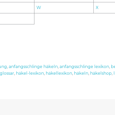
W
X
rung
,
anfangsschlinge häkeln
,
anfangsschlinge lexikon
,
b
glossar
,
häkel-lexikon
,
häkellexikon
,
häkeln
,
häkelshop
,