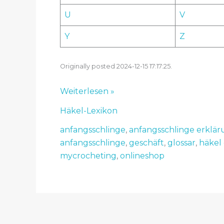
U
V
Y
Z
Originally posted 2024-12-15 17:17:25.
Häkel
Weiterlesen »
Lexikon
Häkel-Lexikon
–
Anfangsschlinge
anfangsschlinge
,
anfangsschlinge erklä
–
anfangsschlinge
,
geschäft
,
glossar
,
häkel 
MyCrocheting
mycrocheting
,
onlineshop