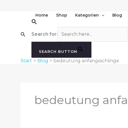
Zum
Inhalt
Home
Shop
Kategorien
Blog
springen
Suchen
Search for:
SEARCH BUTTON
Start
Blog
bedeutung anfangsschlinge
bedeutung anfa