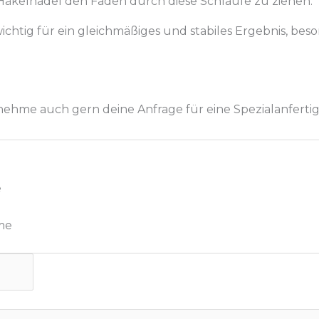
Häkelnadel den Faden durch diese Schlaufe zu ziehen.
ichtig für ein gleichmäßiges und stabiles Ergebnis, bes
 nehme auch gern deine Anfrage für eine Spezialanfert
e
me