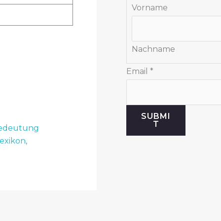
Vorname
E
m
a
Nachname
i
Email
*
l
SUBMI
T
edeutung
lexikon
,