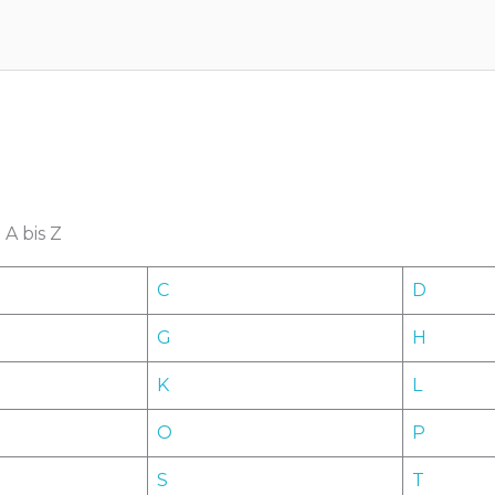
A bis Z
C
D
G
H
K
L
O
P
S
T