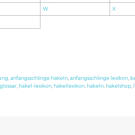
W
X
rung
,
anfangsschlinge häkeln
,
anfangsschlinge lexikon
,
b
glossar
,
häkel-lexikon
,
häkellexikon
,
häkeln
,
häkelshop
,