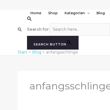
Zum
Inhalt
Home
Shop
Kategorien
Blog
springen
Suchen
Search for:
SEARCH BUTTON
Start
Blog
anfangsschlinge
anfangsschling