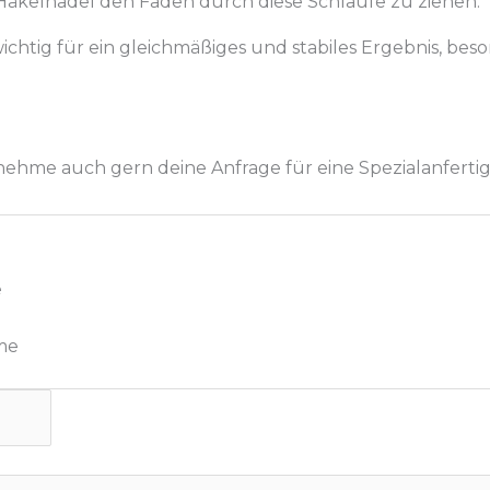
Häkelnadel den Faden durch diese Schlaufe zu ziehen.
ichtig für ein gleichmäßiges und stabiles Ergebnis, bes
 nehme auch gern deine Anfrage für eine Spezialanfert
e
me