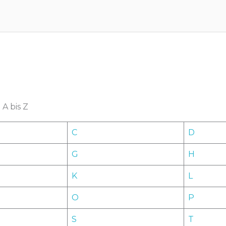
A bis Z
C
D
G
H
K
L
O
P
S
T