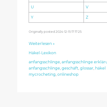
U
V
Y
Z
Originally posted 2024-12-15 17:17:25.
Häkel
Weiterlesen »
Lexikon
Häkel-Lexikon
–
Anfangsschlinge
anfangsschlinge
,
anfangsschlinge erklä
–
anfangsschlinge
,
geschäft
,
glossar
,
häkel 
MyCrocheting
mycrocheting
,
onlineshop