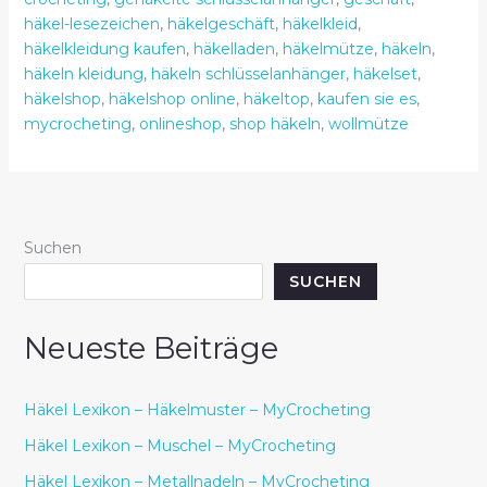
häkel-lesezeichen
,
häkelgeschäft
,
häkelkleid
,
häkelkleidung kaufen
,
häkelladen
,
häkelmütze
,
häkeln
,
häkeln kleidung
,
häkeln schlüsselanhänger
,
häkelset
,
häkelshop
,
häkelshop online
,
häkeltop
,
kaufen sie es
,
mycrocheting
,
onlineshop
,
shop häkeln
,
wollmütze
Suchen
SUCHEN
Neueste Beiträge
Häkel Lexikon – Häkelmuster – MyCrocheting
Häkel Lexikon – Muschel – MyCrocheting
Häkel Lexikon – Metallnadeln – MyCrocheting