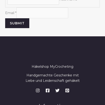
E
Email
*
m
SUBMIT
a
i
l
N
a
m
e
Häkelshop MyCrocheting
Handgemachte Geschenke mit
Liebe und Leidenschaft gehäkelt