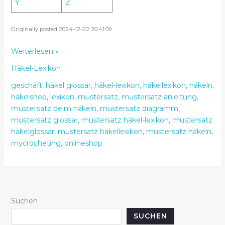
Y
Z
Originally posted 2024-12-22 20:41:09.
Häkel
Weiterlesen »
Lexikon
Häkel-Lexikon
–
Mustersatz
geschäft
,
häkel glossar
,
häkel-lexikon
,
häkellexikon
,
häkeln
,
–
häkelshop
,
lexikon
,
mustersatz
,
mustersatz anleitung
,
MyCrocheting
mustersatz beim häkeln
,
mustersatz diagramm
,
mustersatz glossar
,
mustersatz häkel-lexikon
,
mustersatz
häkelglossar
,
mustersatz häkellexikon
,
mustersatz häkeln
,
mycrocheting
,
onlineshop
Suchen
SUCHEN