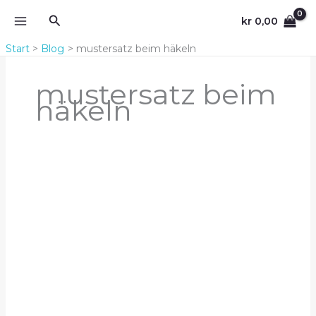
Zum
Suchen
kr
0,00
Inhalt
springen
Start
Blog
mustersatz beim häkeln
mustersatz beim
häkeln