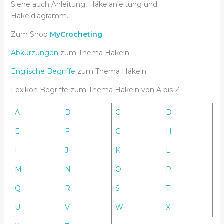
Siehe auch Anleitung, Häkelanleitung und
Häkeldiagramm.
Zum Shop
MyCrocheting
Abkürzungen
zum Thema Häkeln
Englische Begriffe
zum Thema Häkeln
Lexikon Begriffe zum Thema Häkeln von A bis Z
A
B
C
D
E
F
G
H
I
J
K
L
M
N
O
P
Q
R
S
T
U
V
W
X