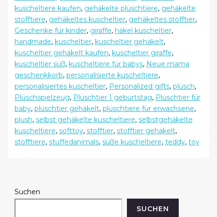
kuscheltiere kaufen
,
gehäkelte plüschtiere
,
gehäkelte
stofftiere
,
gehäkeltes kuscheltier
,
gehäkeltes stofftier
,
Geschenke für kinder
,
giraffe
,
häkel kuscheltier
,
handmade
,
kuscheltier
,
kuscheltier gehäkelt
,
kuscheltier gehäkelt kaufen
,
kuscheltier giraffe
,
kuscheltier süß
,
kuscheltiere für babys
,
Neue mama
geschenkkorb
,
personalisierte kuscheltiere
,
personalisiertes kuscheltier
,
Personalized gifts
,
plüsch
,
Plüschspielzeug
,
Plüschtier 1 geburtstag
,
Plüschtier für
baby
,
plüschtier gehäkelt
,
plüschtiere für erwachsene
,
plush
,
selbst gehäkelte kuscheltiere
,
selbstgehäkelte
kuscheltiere
,
softtoy
,
stofftier
,
stofftier gehäkelt
,
stofftiere
,
stuffedanimals
,
süße kuscheltiere
,
teddy
,
toy
Suchen
SUCHEN