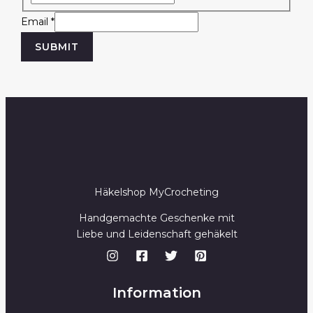
i
Email
*
l
SUBMIT
N
a
m
e
Häkelshop MyCrocheting
Handgemachte Geschenke mit
Liebe und Leidenschaft gehäkelt
Information