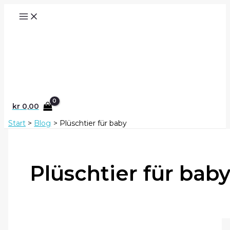
Zum
Inhalt
springen
Suchen
kr
0,00
Start
Blog
Plüschtier für baby
Plüschtier für bab