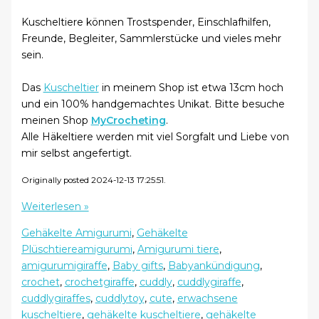
Kuscheltiere können Trostspender, Einschlafhilfen,
Freunde, Begleiter, Sammlerstücke und vieles mehr
sein.
Das
Kuscheltier
in meinem Shop ist etwa 13cm hoch
und ein 100% handgemachtes Unikat. Bitte besuche
meinen Shop
MyCrocheting
.
Alle Häkeltiere werden mit viel Sorgfalt und Liebe von
mir selbst angefertigt.
Originally posted 2024-12-13 17:25:51.
Kuscheltier
Weiterlesen »
gehäkelt
Gehäkelte Amigurumi
,
Gehäkelte
faszinierend
Plüschtiere
amigurumi
,
Amigurumi tiere
,
schön
amigurumigiraffe
,
Baby gifts
,
Babyankündigung
,
–
crochet
,
crochetgiraffe
,
cuddly
,
cuddlygiraffe
,
MyCrocheting
cuddlygiraffes
,
cuddlytoy
,
cute
,
erwachsene
kuscheltiere
,
gehäkelte kuscheltiere
,
gehäkelte