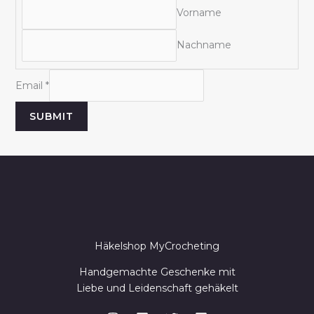
m
Vorname
e
Nachname
E
m
Email
*
a
i
SUBMIT
l
Häkelshop MyCrocheting
Handgemachte Geschenke mit
Liebe und Leidenschaft gehäkelt