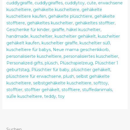
MyCrocheting
cuddlygiraffe
,
cuddlygiraffes
,
cuddlytoy
,
cute
,
erwachsene
kuscheltiere
,
gehäkelte kuscheltiere
,
gehäkelte
kuscheltiere kaufen
,
gehäkelte plüschtiere
,
gehäkelte
stofftiere
,
gehäkeltes kuscheltier
,
gehäkeltes stofftier
,
Geschenke für kinder
,
giraffe
,
häkel kuscheltier
,
handmade
,
kuscheltier
,
kuscheltier gehäkelt
,
kuscheltier
gehäkelt kaufen
,
kuscheltier giraffe
,
kuscheltier süß
,
kuscheltiere für babys
,
Neue mama geschenkkorb
,
personalisierte kuscheltiere
,
personalisiertes kuscheltier
,
Personalized gifts
,
plüsch
,
Plüschspielzeug
,
Plüschtier 1
geburtstag
,
Plüschtier für baby
,
plüschtier gehäkelt
,
plüschtiere für erwachsene
,
plush
,
selbst gehäkelte
kuscheltiere
,
selbstgehäkelte kuscheltiere
,
softtoy
,
stofftier
,
stofftier gehäkelt
,
stofftiere
,
stuffedanimals
,
süße kuscheltiere
,
teddy
,
toy
Suchen