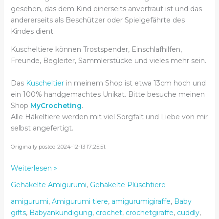
gesehen, das dem Kind einerseits anvertraut ist und das
andererseits als Beschützer oder Spielgefährte des
Kindes dient.
Kuscheltiere können Trostspender, Einschlafhilfen,
Freunde, Begleiter, Sammlerstücke und vieles mehr sein.
Das
Kuscheltier
in meinem Shop ist etwa 13cm hoch und
ein 100% handgemachtes Unikat. Bitte besuche meinen
Shop
MyCrocheting
.
Alle Häkeltiere werden mit viel Sorgfalt und Liebe von mir
selbst angefertigt.
Originally posted 2024-12-13 17:25:51.
Kuscheltier
Weiterlesen »
gehäkelt
Gehäkelte Amigurumi
,
Gehäkelte Plüschtiere
faszinierend
schön
amigurumi
,
Amigurumi tiere
,
amigurumigiraffe
,
Baby
–
gifts
,
Babyankündigung
,
crochet
,
crochetgiraffe
,
cuddly
,